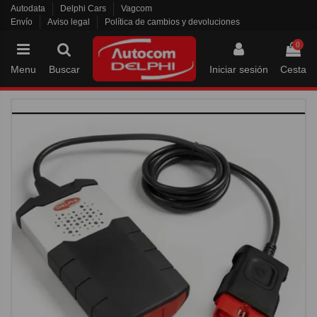
Autodata
Delphi Cars
Vagcom
Envío
Aviso legal
Política de cambios y devoluciones
0
Menu
Buscar
Iniciar sesión
Cesta