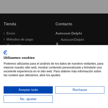
Tienda
Contacto
Envío
Autocom Delphi
Métodos de pago
AutocomDelphi
Mi cuenta
Tienda Online
Términos y condiciones
Política de cambios y
Utilizamos cookies
autocomdelphishop@gmail.com
devoluciones
Podemos utilizarlas para el análisis de los datos de nuestros visitantes, para
Contacta con nosotros
Aviso legal
mejorar nuestro sitio web, mostrar contenido personalizado y brindarle una
excelente experiencia en el sitio web. Para obtener más información sobre
Ofertas
las cookies que utilizamos, abre los ajustes.
Política de Privacidad
Aceptar todo
Rechazar
No, ajustar
Copyright by AutocomDelphi Design By AutocomDelphi