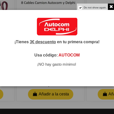
Do not show again.
¡Tienes
3€ descuento
en tu primera compra!
Usa código:
AUTOCOM
com y
-
¡NO hay gasto mínimo!
Cables Autocom y Delphi Camión
Mpps V22 
37,00 €
Añadir a la cesta
Aña