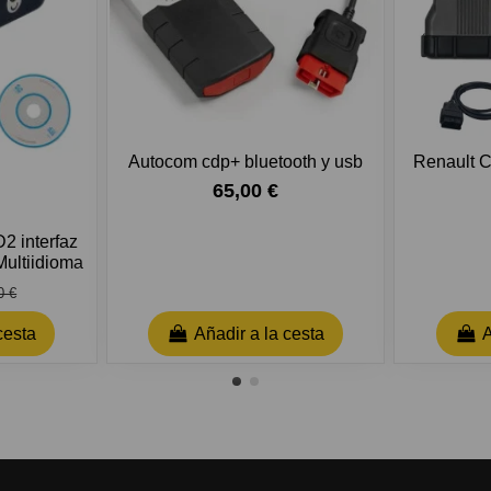
Autocom cdp+ bluetooth y usb
Renault C
65,00 €
 interfaz
ultiidioma
0 €
cesta
Añadir a la cesta
A