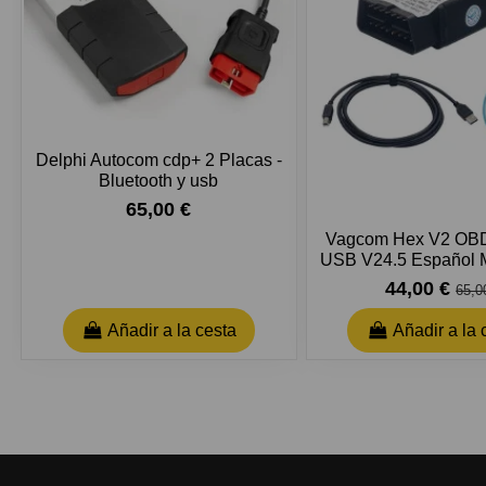
Delphi Autocom cdp+ 2 Placas -
Bluetooth y usb
65,00 €
Vagcom Hex V2 OBD2
USB V24.5 Español M
44,00 €
65,0
Añadir a la cesta
Añadir a la 