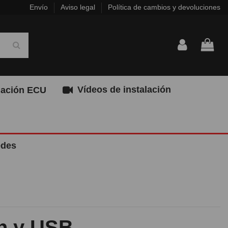
Envío
Aviso legal
Política de cambios y devoluciones
Vídeos de instalación
ación ECU
edes
th y USB