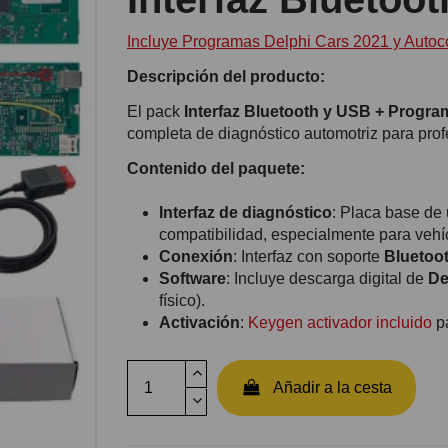
Incluye Programas Delphi Cars 2021 y Autoco
Descripción del producto:
El pack
Interfaz Bluetooth y USB + Progra
completa de diagnóstico automotriz para pro
Contenido del paquete:
Interfaz de diagnóstico
: Placa base de
compatibilidad, especialmente para veh
Conexión
: Interfaz con soporte
Bluetoo
Software
: Incluye descarga digital de
De
físico).
Activación
:
Keygen activador incluido
pa
Añadir a la cesta