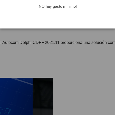
¡NO hay gasto mínimo!
el Autocom Delphi CDP+ 2021.11 proporciona una solución compl