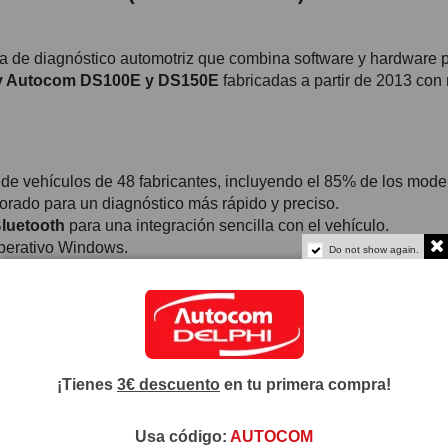
 de diagnóstico automotriz que combina software y hardware p
 y Autocom DS100E y DS150E
fabricadas a partir de 2013 con 
de vehículos de 48 fabricantes, incluyendo el 85% de los mode
orado para un diagnóstico más rápido y preciso.
luetooth
para una integración sencilla con el vehículo.
perativo Windows.
Do not show again.
nformación técnica, programas de capacitación y línea de ayuda
s, Italiano, Holandés, Polaco, Rumano, Ruso, Turco, Sueco, No
envía CD físico).
ión sencilla.
alación incluidos.
¡Tienes
3€ descuento
en tu primera compra!
ación para evitar conflictos.
requiere máquina compatible).
Usa código:
AUTOCOM