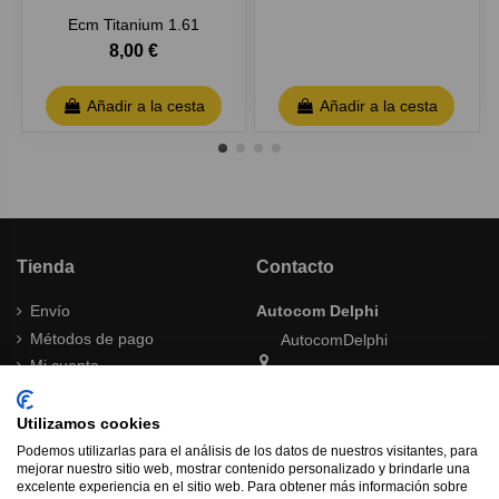
Ecm Titanium 1.61
8,00 €
Añadir a la cesta
Añadir a la cesta
Tienda
Contacto
Envío
Autocom Delphi
Métodos de pago
AutocomDelphi
Mi cuenta
Tienda Online
Términos y condiciones
Política de cambios y
Utilizamos cookies
autocomdelphishop@gmail.com
devoluciones
Podemos utilizarlas para el análisis de los datos de nuestros visitantes, para
Contacta con nosotros
Aviso legal
mejorar nuestro sitio web, mostrar contenido personalizado y brindarle una
excelente experiencia en el sitio web. Para obtener más información sobre
Ofertas