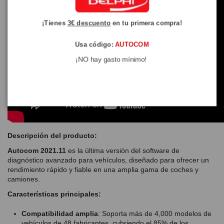
¡Tienes
3€ descuento
en tu primera compra!
Usa código:
AUTOCOM
¡NO hay gasto mínimo!
Descripción del producto:
Autocom 2021.11
es la última versión del software de
diagnóstico avanzado para vehículos, diseñado para ofrecer un
rendimiento rápido y fiable en una amplia gama de coches y
camiones.
Características principales:
Compatibilidad amplia
: Soporta más de 4,000 modelos de
vehículos de 48 fabricantes, cubriendo el 85% de los