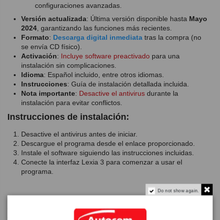
configuraciones avanzadas.
Versión actualizada
: Última versión disponible hasta
Mayo
2024
, garantizando las funciones más recientes.
Formato
:
Descarga digital inmediata
tras la compra (no
se envía CD físico).
Activación
:
Incluye software preactivado
para una
instalación sin complicaciones.
Idioma
: Español incluido, entre otros idiomas.
Instrucciones
: Guía de instalación detallada incluida.
Nota importante
:
Desactive el antivirus
durante la
instalación para evitar conflictos.
Instrucciones de instalación:
Desactive el antivirus antes de iniciar.
Descargue el programa desde el enlace proporcionado.
Instale el software siguiendo las instrucciones incluidas.
Conecte la interfaz Lexia 3 para comenzar a usar el
programa.
Do not show again.
Ideal para talleres y profesionales del sector automotriz,
Diagbox Mayo 2024 ofrece una solución robusta y fácil de