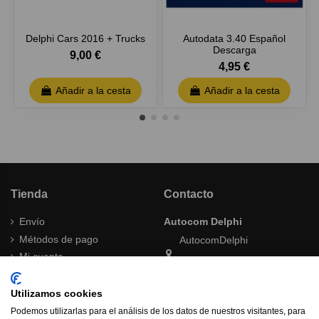
Delphi Cars 2016 + Trucks
Autodata 3.40 Español
Descarga
9,00 €
4,95 €
Añadir a la cesta
Añadir a la cesta
Tienda
Contacto
Envío
Autocom Delphi
Métodos de pago
AutocomDelphi
Mi cuenta
Tienda Online
Términos y condiciones
Política de cambios y
Utilizamos cookies
autocomdelphishop@gmail.com
devoluciones
Podemos utilizarlas para el análisis de los datos de nuestros visitantes, para