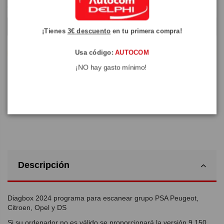
usar para el diagnóstico y mantenimiento de vehículos.
¡Tienes
3€ descuento
en tu primera compra!
Usa código:
AUTOCOM
Añadir a la cesta
¡NO hay gasto mínimo!
Descripción
Diagbox 2024 programa para escanear grupo PSA Peugeot,
Citroen, Opel y DS
Si su ordenador no es válido se proporcionará la versión 9.150