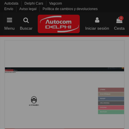
Autodata
Delphi Cars
Vagcom
Envío
Aviso legal
Política de cambios y devoluciones
0
Menu
Buscar
Iniciar sesión
Cesta