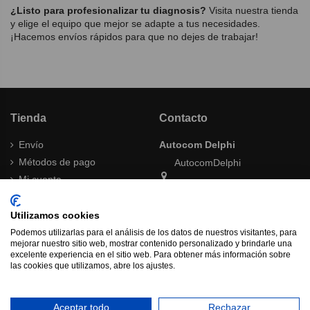
¿Listo para profesionalizar tu diagnosis?
Visita nuestra tienda
y elige el equipo que mejor se adapte a tus necesidades.
¡Hacemos envíos rápidos para que no dejes de trabajar!
Tienda
Contacto
Envío
Autocom Delphi
Métodos de pago
AutocomDelphi
Mi cuenta
Tienda Online
Términos y condiciones
Política de cambios y
Utilizamos cookies
autocomdelphishop@gmail.com
devoluciones
Podemos utilizarlas para el análisis de los datos de nuestros visitantes, para
Contacta con nosotros
Aviso legal
mejorar nuestro sitio web, mostrar contenido personalizado y brindarle una
excelente experiencia en el sitio web. Para obtener más información sobre
Ofertas
las cookies que utilizamos, abre los ajustes.
Política de Privacidad
Aceptar todo
Rechazar