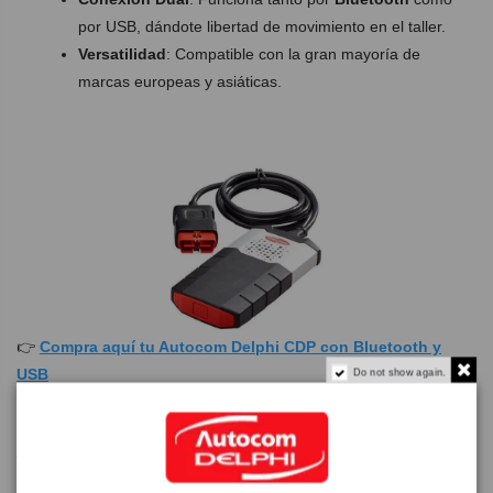
por USB, dándote libertad de movimiento en el taller.
Versatilidad
: Compatible con la gran mayoría de
marcas europeas y asiáticas.
👉
Compra aquí tu Autocom Delphi CDP con Bluetooth y
USB
Do not show again.
VAGCOM: Especialización para Grupo VAG
Si trabajas específicamente con marcas como Volkswagen,