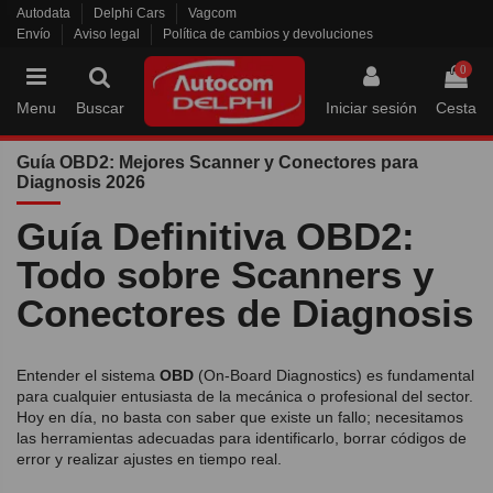
Autodata
Delphi Cars
Vagcom
Envío
Aviso legal
Política de cambios y devoluciones
0
Menu
Buscar
Iniciar sesión
Cesta
Guía OBD2: Mejores Scanner y Conectores para
Diagnosis 2026
Guía Definitiva OBD2:
Todo sobre Scanners y
Conectores de Diagnosis
Entender el sistema
OBD
(On-Board Diagnostics) es fundamental
para cualquier entusiasta de la mecánica o profesional del sector.
Hoy en día, no basta con saber que existe un fallo; necesitamos
las herramientas adecuadas para identificarlo, borrar códigos de
error y realizar ajustes en tiempo real.