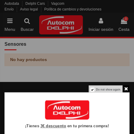
Autodata
Delphi Cars
Vagcom
Envío
Aviso legal
Política de cambios y devoluciones
0
Menu
Buscar
Iniciar sesión
Cesta
Sensores
No hay productos
Do not show again.
Tienda
Contacto
Envío
Autocom Delphi
Métodos de pago
AutocomDelphi
Mi cuenta
Tienda Online
¡Tienes
3€ descuento
en tu primera compra!
Términos y condiciones